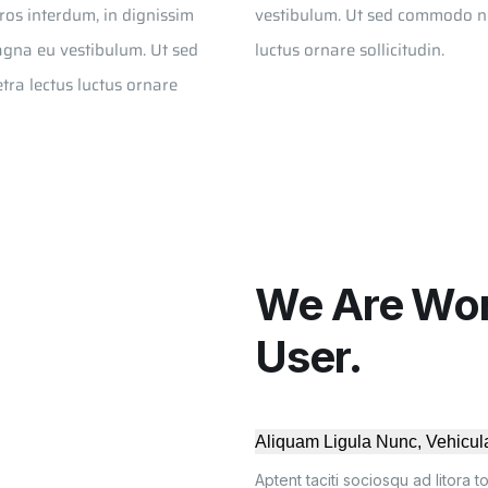
ros interdum, in dignissim
vestibulum. Ut sed commodo nequ
agna eu vestibulum. Ut sed
luctus ornare sollicitudin.
tra lectus luctus ornare
We Are Wor
User.
Aliquam Ligula Nunc, Vehicula
Aptent taciti sociosqu ad litora