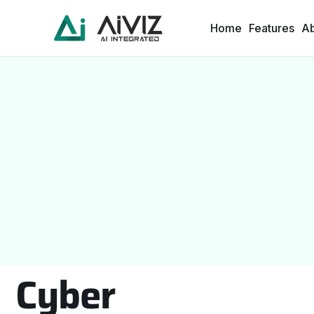
Home
Features
A
Cyber