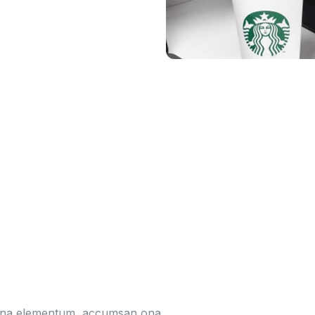
hona elementum, accumsan ona.