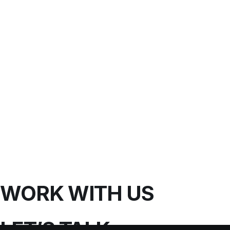
WORK WITH US
LET’S TALK