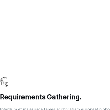
How we work
Requirements Gathering.
Interdum et malesuada fames acchiv Etiam europeat nib