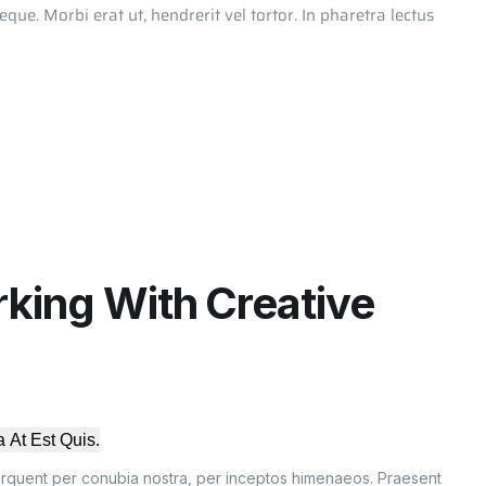
e. Morbi erat ut, hendrerit vel tortor. In pharetra lectus
king With Creative
 At Est Quis.
 torquent per conubia nostra, per inceptos himenaeos. Praesent