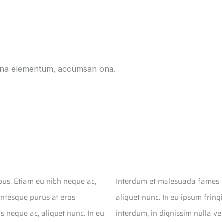
hona elementum, accumsan ona.
bus. Etiam eu nibh neque ac,
Interdum et malesuada fames a
lentesque purus at eros
aliquet nunc. In eu ipsum fring
s neque ac, aliquet nunc. In eu
interdum, in dignissim nulla v