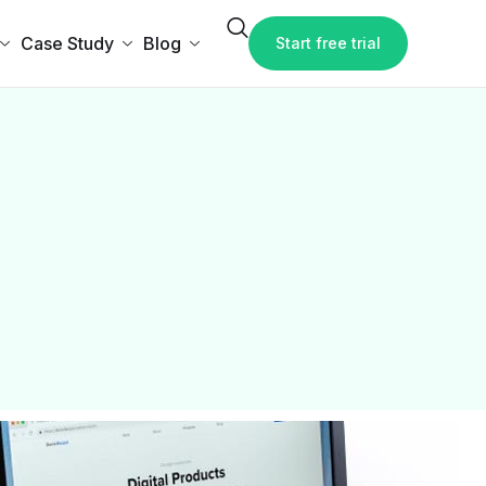
Case Study
Blog
Start free trial